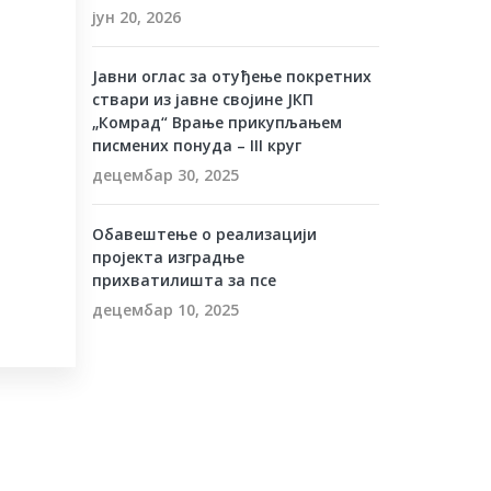
јун 20, 2026
Јавни оглас за отуђење покретних
ствари из јавне својине ЈКП
„Комрад“ Врање прикупљањем
писмених понуда – III круг
децембар 30, 2025
Обавештење о реализацији
пројекта изградње
прихватилишта за псе
децембар 10, 2025