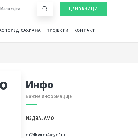
Мапа сајта
ЦЕНОВНИЦИ
АСПОРЕД САХРАНА
ПРОЈЕКТИ
КОНТАКТ
 о
Инфо
Важне информације
ИЗДВАЈАМО
m24kwrm4ieyn1nd