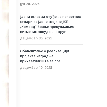
јун 20, 2026
Јавни оглас за отуђење покретних
ствари из јавне својине ЈКП
„Комрад“ Врање прикупљањем
писмених понуда – III круг
децембар 30, 2025
Обавештење о реализацији
пројекта изградње
прихватилишта за псе
децембар 10, 2025