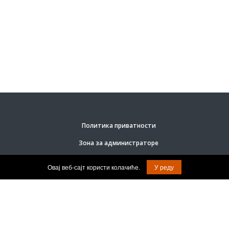
Политика приватности
Зона за администраторе
Овај веб-сајт користи колачиће.
У реду
ЈКП ”Комрад”.
© Задржана права на садржај.