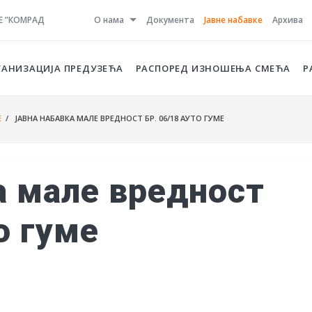
Е ”КОМРАД
О нама
Документа
Јавне набавке
Архива
ГАНИЗАЦИЈА ПРЕДУЗЕЋА
РАСПОРЕД ИЗНОШЕЊА СМЕЋА
Р
Е
/ ЈАВНА НАБАВКА МАЛЕ ВРЕДНОСТ БР. 06/18 АУТО ГУМЕ
а мале вредност
о гуме