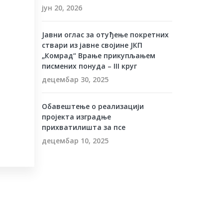
јун 20, 2026
Јавни оглас за отуђење покретних
ствари из јавне својине ЈКП
„Комрад“ Врање прикупљањем
писмених понуда – III круг
децембар 30, 2025
Обавештење о реализацији
пројекта изградње
прихватилишта за псе
децембар 10, 2025