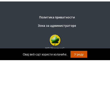
Политика приватности
Зона за администраторе
ЈКП ”Комрад”.
© Задржана права на садржај.
Овај веб-сајт користи колачиће.
У реду
Град Врање.
Оснивач предузећа ”Комрад”.
Веб софтвер за јавне субјекте израдио: Релоад
© Задржана права на софтвер и дизајн.