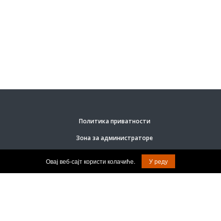
Политика приватности
Зона за администраторе
Овај веб-сајт користи колачиће.
У реду
ЈКП ”Комрад”.
© Задржана права на садржај.