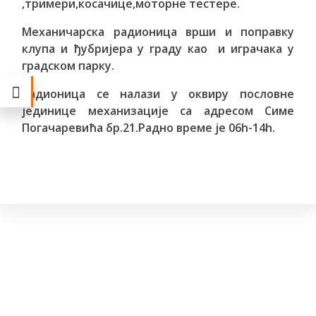
,тримери,косачице,моторне тестере.
Механичарска радионица врши и поправку
клупа и ђубријера у граду као и играчака у
градском парку.
Радионица се налази у оквиру пословне
јединице механизације са адресом Симе
Погачаревића бр.21.Радно време је 06h-14h.