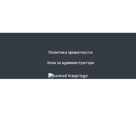
Политика приватности
Зона за администраторе
ЈКП ”Комрад”.
© Задржана права на садржај.
Град Врање.
Оснивач предузећа ”Комрад”.
Веб софтвер за јавне субјекте израдио: Релоад
© Задржана права на софтвер и дизајн.