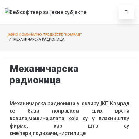
ЈАВНО КОМУНАЛНО ПРЕДУЗЕЋЕ ”КОМРАД”
/ МЕХАНИЧАРСКА РАДИОНИЦА
Механичарска
радионица
Механичарска радионица у оквиру ЈКП Комрад
се бави поправком свих врста
возила,машина,алата која су у власништву
фирме, као што су
смећари,подизачи,чистилице